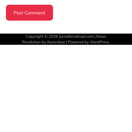
Copyright © 2026
Jurnalteraktual.com
| News
Revolution by
Ascendoor
| Powered by
WordPress
.