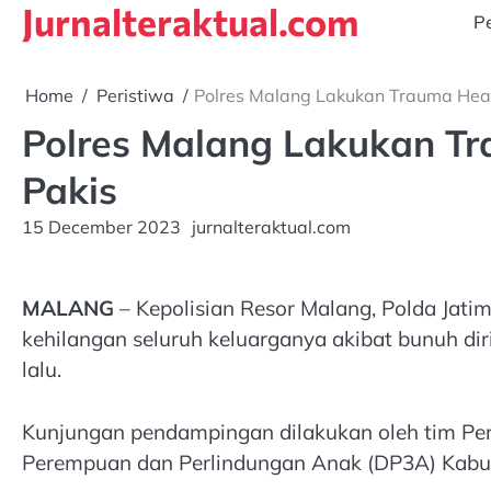
Jurnalteraktual.com
Skip
Pe
to
content
Home
Peristiwa
Polres Malang Lakukan Trauma Heal
Polres Malang Lakukan Tr
Pakis
15 December 2023
jurnalteraktual.com
MALANG
– Kepolisian Resor Malang, Polda Jat
kehilangan seluruh keluarganya akibat bunuh di
lalu.
Kunjungan pendampingan dilakukan oleh tim Pe
Perempuan dan Perlindungan Anak (DP3A) Kabup