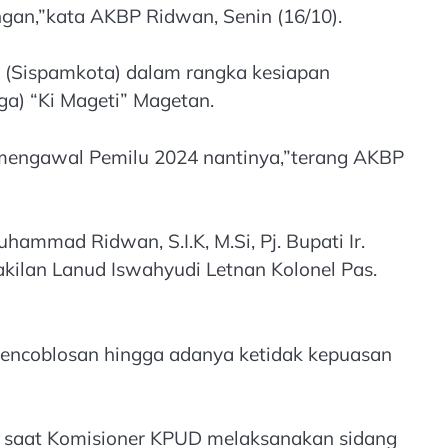
gan,”kata AKBP Ridwan, Senin (16/10).
 (Sispamkota) dalam rangka kesiapan
a) “Ki Mageti” Magetan.
m mengawal Pemilu 2024 nantinya,”terang AKBP
hammad Ridwan, S.I.K, M.Si, Pj. Bupati Ir.
wakilan Lanud Iswahyudi Letnan Kolonel Pas.
 pencoblosan hingga adanya ketidak kepuasan
n saat Komisioner KPUD melaksanakan sidang