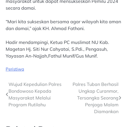
masyarakat untuk dapat mensukseskan Pemilu 2024
secara damai.
“Mari kita sukseskan bersama agar wilayah kita aman
dan damai,” ajak KH. Ahmad Fathoni.
Hadir mendampingi, Ketua PC muslimat NU Kab.
Magetan Hj. Siti Nur Cahyatai, S.Pdi., Pengasuh,
Yayasan An-Najjah,Fathul Munif/Gus Munif.
Peristiwa
Post
Wujud Kepedulian Polres
Polres Tuban Berhasil
Bondowoso Kepada
Ungkap Curanmor,
navigation
Masyarakat Melalui
Tersangka Seorang
Program Rutilahu
Penjaga Malam
Diamankan