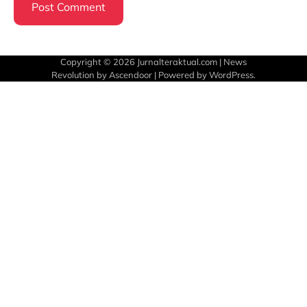
Copyright © 2026
Jurnalteraktual.com
| News
Revolution by
Ascendoor
| Powered by
WordPress
.