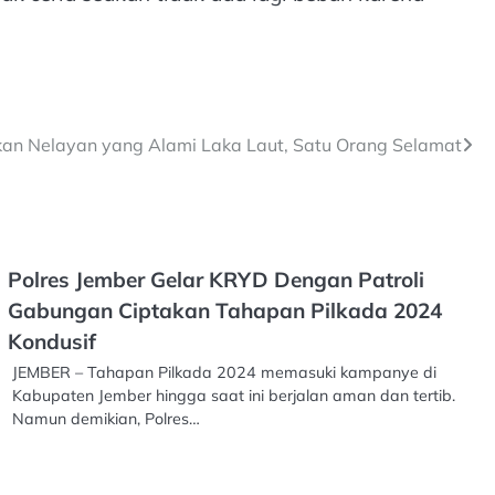
kan Nelayan yang Alami Laka Laut, Satu Orang Selamat
Polres Jember Gelar KRYD Dengan Patroli
Gabungan Ciptakan Tahapan Pilkada 2024
Kondusif
JEMBER – Tahapan Pilkada 2024 memasuki kampanye di
Kabupaten Jember hingga saat ini berjalan aman dan tertib.
Namun demikian, Polres…