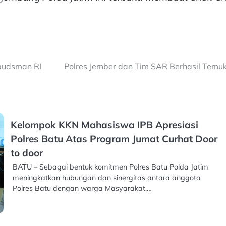
budsman RI
Polres Jember dan Tim SAR Berhasil Temu
Kelompok KKN Mahasiswa IPB Apresiasi
Polres Batu Atas Program Jumat Curhat Door
to door
BATU – Sebagai bentuk komitmen Polres Batu Polda Jatim
meningkatkan hubungan dan sinergitas antara anggota
Polres Batu dengan warga Masyarakat,…