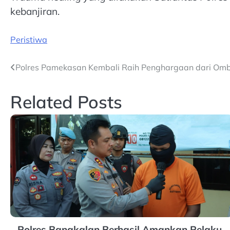
kebanjiran.
Peristiwa
Post
Polres Pamekasan Kembali Raih Penghargaan dari Om
navigation
Related Posts
Polres Bangkalan Berhasil Amankan Pelaku