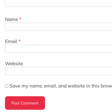
Name
*
Email
*
Website
Save my name, email, and website in this brow