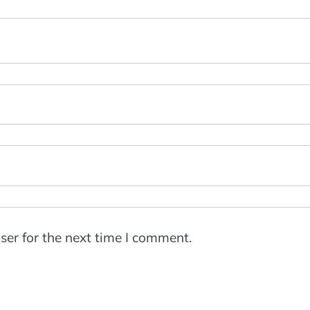
ser for the next time I comment.