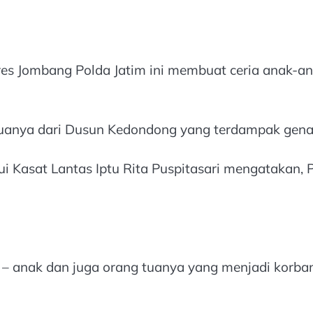
lres Jombang Polda Jatim ini membuat ceria anak-a
uanya dari Dusun Kedondong yang terdampak genan
 Kasat Lantas Iptu Rita Puspitasari mengatakan, P
anak dan juga orang tuanya yang menjadi korban ban