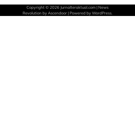
Copyright © 2026
Jurnalteraktual.com
| News
Revolution by
Ascendoor
| Powered by
WordPress
.