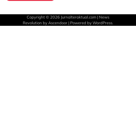
Copyright © 2026
Jurnalteraktual.com
| News
Revolution by
Ascendoor
| Powered by
WordPress
.