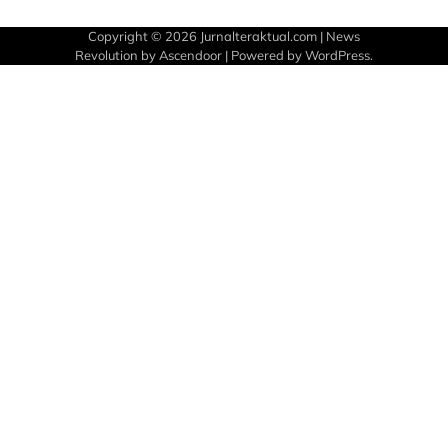
Copyright © 2026
Jurnalteraktual.com
| News
Revolution by
Ascendoor
| Powered by
WordPress
.