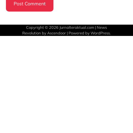
Copyright © 2026
Jurnalteraktual.com
| News
Revolution by
Ascendoor
| Powered by
WordPress
.