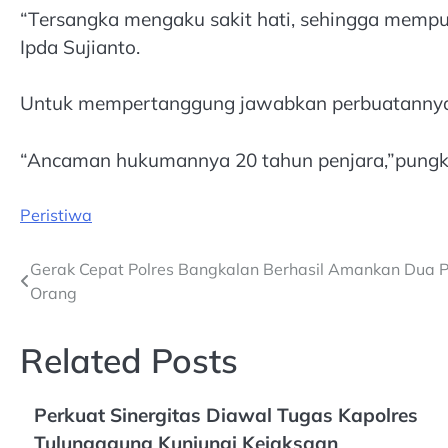
“Tersangka mengaku sakit hati, sehingga memp
Ipda Sujianto.
Untuk mempertanggung jawabkan perbuatannya, 
“Ancaman hukumannya 20 tahun penjara,”pungka
Peristiwa
Post
Gerak Cepat Polres Bangkalan Berhasil Amankan Dua 
Orang
navigation
Related Posts
Perkuat Sinergitas Diawal Tugas Kapolres
Tulungagung Kunjungi Kejaksaan