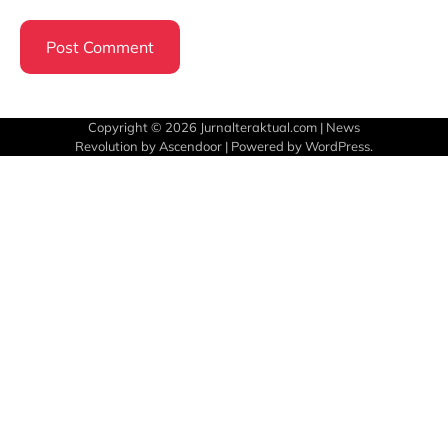
Copyright © 2026
Jurnalteraktual.com
| News
Revolution by
Ascendoor
| Powered by
WordPress
.