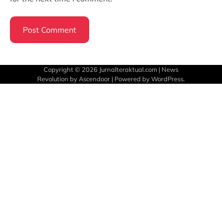
Copyright © 2026
Jurnalteraktual.com
| News
Revolution by
Ascendoor
| Powered by
WordPress
.