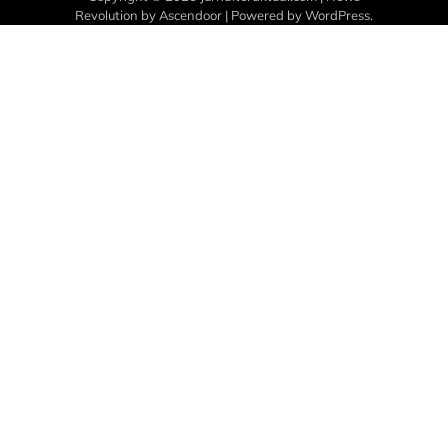
Revolution by
Ascendoor
| Powered by
WordPress
.