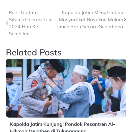
Post
Polri: Update
Kapolda Jatim Menghimbau
Situasi Operasi Lilin
Masyarakat Rayakan Malam
navigation
2024 Hari Ke
Tahun Baru Secara Sederhana
Sembilan
Related Posts
Kapolda Jatim Kunjungi Pondok Pesantren Al-
Hikmah Melathen di Tulungagung