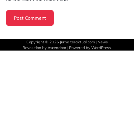
Copyright © 2026
Jurnalteraktual.com
| News
Revolution by
Ascendoor
| Powered by
WordPress
.