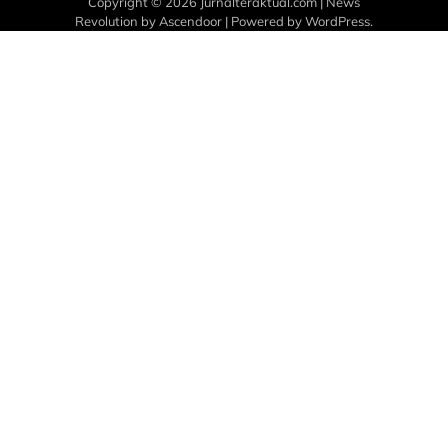
Copyright © 2026
Jurnalteraktual.com
| News
Revolution by
Ascendoor
| Powered by
WordPress
.