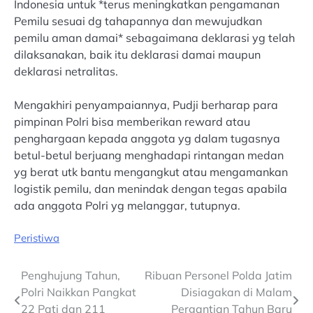
Indonesia untuk *terus meningkatkan pengamanan
Pemilu sesuai dg tahapannya dan mewujudkan
pemilu aman damai* sebagaimana deklarasi yg telah
dilaksanakan, baik itu deklarasi damai maupun
deklarasi netralitas.
Mengakhiri penyampaiannya, Pudji berharap para
pimpinan Polri bisa memberikan reward atau
penghargaan kepada anggota yg dalam tugasnya
betul-betul berjuang menghadapi rintangan medan
yg berat utk bantu mengangkut atau mengamankan
logistik pemilu, dan menindak dengan tegas apabila
ada anggota Polri yg melanggar, tutupnya.
Peristiwa
Post
Penghujung Tahun,
Ribuan Personel Polda Jatim
Polri Naikkan Pangkat
Disiagakan di Malam
navigation
22 Pati dan 211
Pergantian Tahun Baru