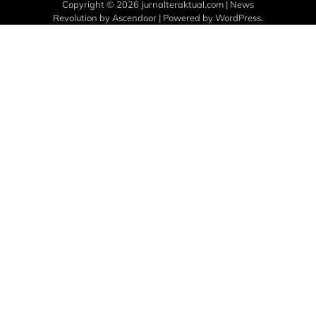
Copyright © 2026
Jurnalteraktual.com
| News
Revolution by
Ascendoor
| Powered by
WordPress
.