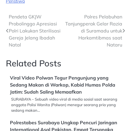
Peristiwa
Post
Pendeta GKJW
Polres Pelabuhan
Probolinggo Apresiasi
Tanjungperak Gelar Razia
navigation
Polri Lakukan Sterilisasi
di Suramadu untuk
Gereja Jelang Ibadah
Harkamtibmas saat
Natal
Nataru
Related Posts
Viral Video Polwan Tegur Pengunjung yang
Sedang Makan di Warkop, Kabid Humas Polda
Jatim: Sudah Saling Memaafkan
SURABAYA – Sebuah video viral di media sosial saat seorang
anggota Polisi Wanita (Polwan) menegur seorang pria yang
sedang makan…
Polrestabes Surabaya Ungkap Pencuri Jaringan
International Asal Pakistan, Empat Tersangka