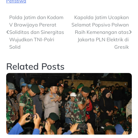
Peristiwa
Post
Polda Jatim dan Kodam
Kapolda Jatim Ucapkan
V Brawijaya Pererat
Selamat Popsivo Polwan
navigation
Soliditas dan Sinergitas
Raih Kemenangan atas
Wujudkan TNI-Polri
Jakarta PLN Elektrik di
Solid
Gresik
Related Posts