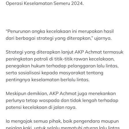
Operasi Keselamatan Semeru 2024.
“Penurunan angka kecelakaan ini merupakan hasil
dari berbagai strategi yang diterapkan,” ujarnya.
Strategi yang diterapkan lanjut AKP Achmat termasuk
peningkatan patroli di titik-titik rawan kecelakaan,
penegakan hukum terhadap pelanggaran lalu lintas,
serta sosialisasi kepada masyarakat tentang
pentingnya keselamatan berlalu lintas.
Meskipun demikian, AKP Achmat juga menekankan
perlunya tetap waspada dan tidak lengah terhadap
potensi kecelakaan di jalan raya.
Ia mengajak semua pihak, baik pengendara maupun
pejalan kaki, untuk selalu mematuhi aturan lalu lintas