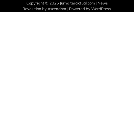
Copyright © 2026
Jurnalteraktual.com
| News
Revolution by
Ascendoor
| Powered by
WordPress
.