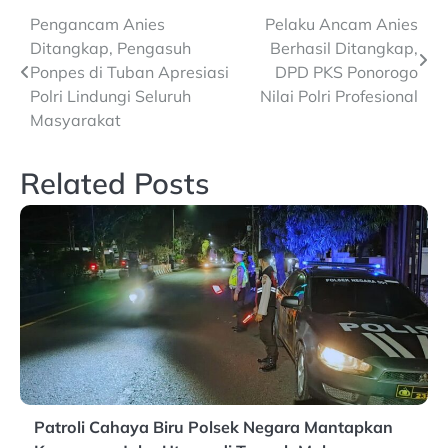
Post
Pengancam Anies
Pelaku Ancam Anies
Ditangkap, Pengasuh
Berhasil Ditangkap,
navigation
Ponpes di Tuban Apresiasi
DPD PKS Ponorogo
Polri Lindungi Seluruh
Nilai Polri Profesional
Masyarakat
Related Posts
Patroli Cahaya Biru Polsek Negara Mantapkan