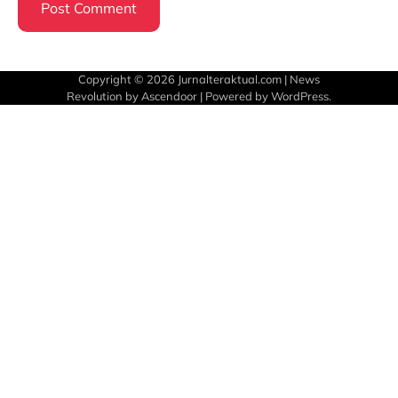
Copyright © 2026
Jurnalteraktual.com
| News
Revolution by
Ascendoor
| Powered by
WordPress
.