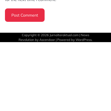
Copyright © 2026
Jurnalteraktual.com
| News
Revolution by
Ascendoor
| Powered by
WordPress
.