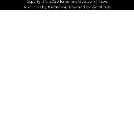
Copyright © 2026
Jurnalteraktual.com
| News
Revolution by
Ascendoor
| Powered by
WordPress
.