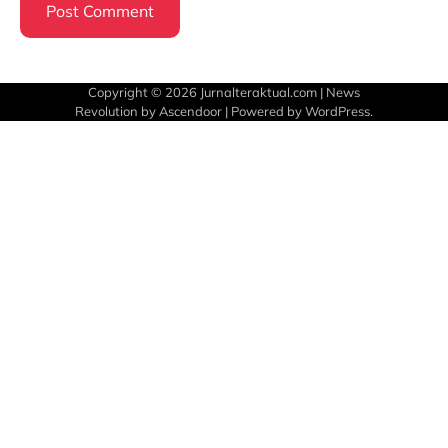
Copyright © 2026
Jurnalteraktual.com
| News
Revolution by
Ascendoor
| Powered by
WordPress
.