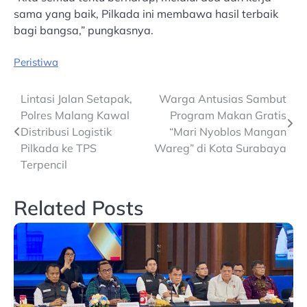
sama yang baik, Pilkada ini membawa hasil terbaik
bagi bangsa,” pungkasnya.
Peristiwa
Post
Lintasi Jalan Setapak,
Warga Antusias Sambut
Polres Malang Kawal
Program Makan Gratis
navigation
Distribusi Logistik
“Mari Nyoblos Mangan
Pilkada ke TPS
Wareg” di Kota Surabaya
Terpencil
Related Posts