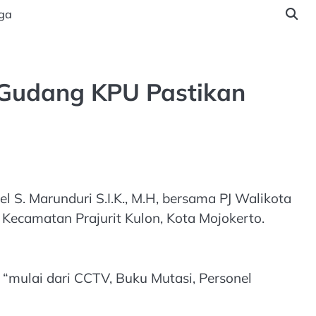
ga
 Gudang KPU Pastikan
 S. Marunduri S.I.K., M.H, bersama PJ Walikota
 Kecamatan Prajurit Kulon, Kota Mojokerto.
“mulai dari CCTV, Buku Mutasi, Personel