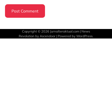
Copyright © 2026
Jurnalteraktual.com
| News
Revolution by
Ascendoor
| Powered by
WordPress
.