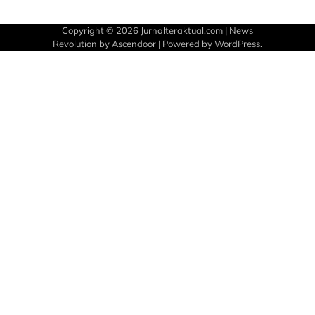
Copyright © 2026
Jurnalteraktual.com
| News
Revolution by
Ascendoor
| Powered by
WordPress
.