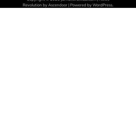
Revolution by
Ascendoor
| Powered by
WordPress
.