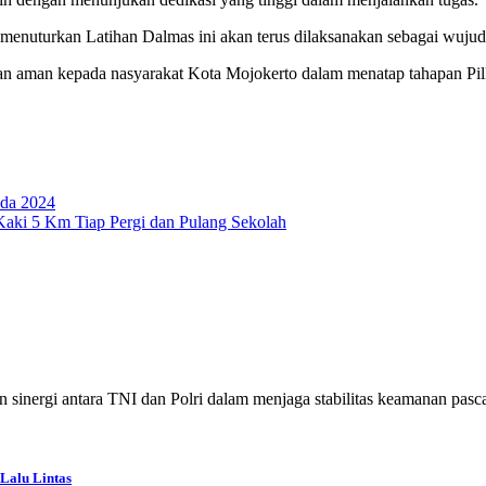
enuturkan Latihan Dalmas ini akan terus dilaksanakan sebagai wujud
n aman kepada nasyarakat Kota Mojokerto dalam menatap tahapan Pi
ada 2024
 Kaki 5 Km Tiap Pergi dan Pulang Sekolah
sinergi antara TNI dan Polri dalam menjaga stabilitas keamanan pas
Lalu Lintas