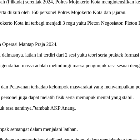
h (Pilkada) serentak 2024, Polres Mojokerto Kota mengintensifkan ke
a diikuti oleh 160 personel Polres Mojokerto Kota dan jajaran.
erto Kota ini terbagi menjadi 3 regu yaitu Pleton Negosiator, Pleto
 Operasi Mantap Praja 2024.
asnya. latian ini terdiri dari 2 sesi yaitu teori serta praktek forma
endalian massa adalah melindungi massa pengunjuk rasa sesuai denga
 dan Pelayanan terhadap kelompok masyarakat yang menyampaikan p
personel juga dapat melatih fisik serta memupuk mental yang stabil.
juk rasa nantinya,”tambah AKP Anang.
ampak semangat dalam menjalani latihan.
latih dengan menunjukan dedikasi yang tinggi dalam menjalankan tugas.