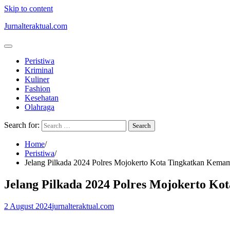
Skip to content
Jurnalteraktual.com
Peristiwa
Kriminal
Kuliner
Fashion
Kesehatan
Olahraga
Search for:
Home
Peristiwa
Jelang Pilkada 2024 Polres Mojokerto Kota Tingkatkan Kem
Jelang Pilkada 2024 Polres Mojokerto K
2 August 2024
jurnalteraktual.com