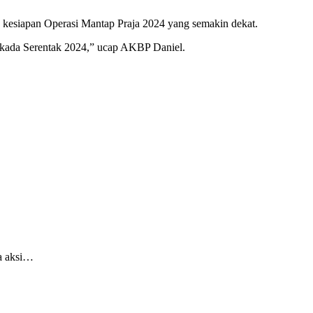
 kesiapan Operasi Mantap Praja 2024 yang semakin dekat.
lkada Serentak 2024,” ucap AKBP Daniel.
ca aksi…