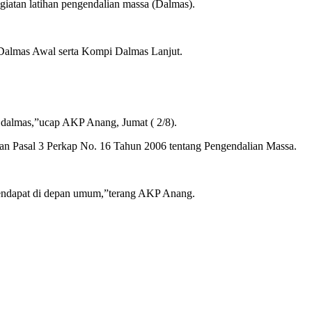
giatan latihan pengendalian massa (Dalmas).
n Dalmas Awal serta Kompi Dalmas Lanjut.
si dalmas,”ucap AKP Anang, Jumat ( 2/8).
n Pasal 3 Perkap No. 16 Tahun 2006 tentang Pengendalian Massa.
endapat di depan umum,”terang AKP Anang.