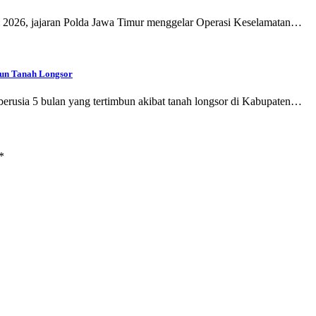
i 2026, jajaran Polda Jawa Timur menggelar Operasi Keselamatan…
bun Tanah Longsor
usia 5 bulan yang tertimbun akibat tanah longsor di Kabupaten…
*