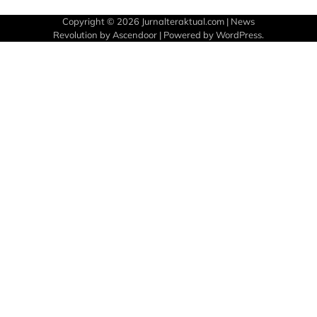
Copyright © 2026
Jurnalteraktual.com
| News
Revolution by
Ascendoor
| Powered by
WordPress
.