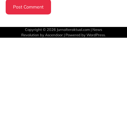
Copyright © 2026
Jurnalteraktual.com
| News
Revolution by
Ascendoor
| Powered by
WordPress
.