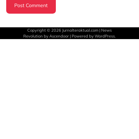
Copyright © 2026
Jurnalteraktual.com
| News
Revolution by
Ascendoor
| Powered by
WordPress
.