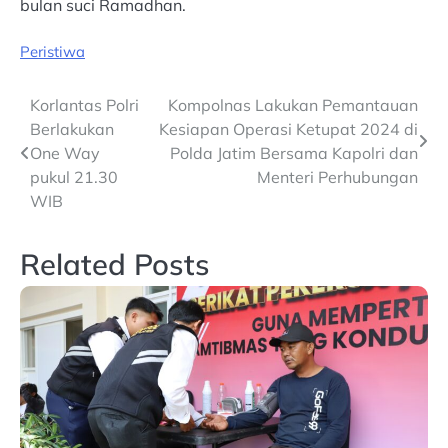
bulan suci Ramadhan.
Peristiwa
Post
Korlantas Polri
Kompolnas Lakukan Pemantauan
Berlakukan
Kesiapan Operasi Ketupat 2024 di
navigation
One Way
Polda Jatim Bersama Kapolri dan
pukul 21.30
Menteri Perhubungan
WIB
Related Posts