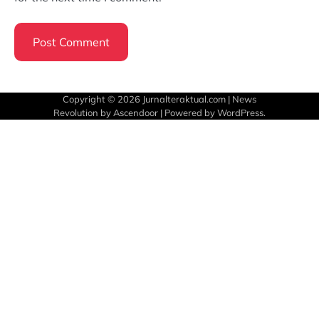
Copyright © 2026
Jurnalteraktual.com
| News
Revolution by
Ascendoor
| Powered by
WordPress
.