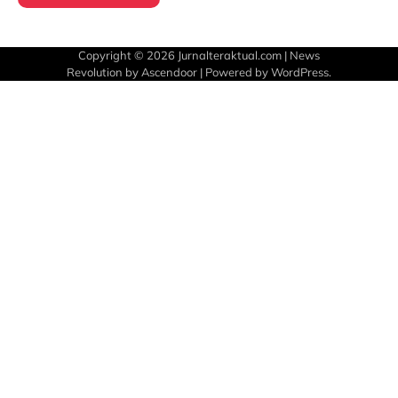
Copyright © 2026
Jurnalteraktual.com
| News
Revolution by
Ascendoor
| Powered by
WordPress
.