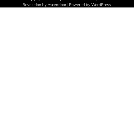
Revolution by
Ascendoor
| Powered by
WordPress
.