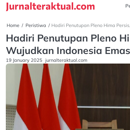
Jurnalteraktual.com
Skip
Pe
to
content
Home
Peristiwa
Hadiri Penutupan Pleno Hima Persi
Hadiri Penutupan Pleno Hi
Wujudkan Indonesia Emas
19 January 2025
jurnalteraktual.com