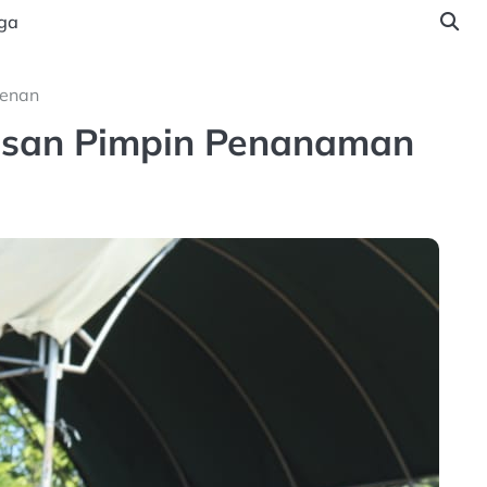
ga
tenan
san Pimpin Penanaman