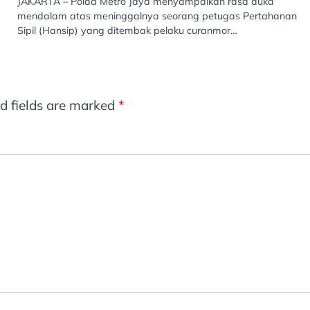
JAKARTA – Polda Metro Jaya menyampaikan rasa duka
mendalam atas meninggalnya seorang petugas Pertahanan
Sipil (Hansip) yang ditembak pelaku curanmor…
d fields are marked
*