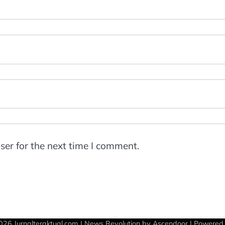
ser for the next time I comment.
2026
Jurnalteraktual.com
| News Revolution by
Ascendoor
| Powered