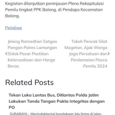
Kegiatan dilanjutkan peninjauan Pleno Rekapitulasi
Pemilu tingkat PPK Balong, di Pendopo Kecamatan
Balong.
Peristiwa
Post
Jelang Ramadhan Satgas
Tokoh Pencak Silat
Pangan Polres Lamongan
Magetan, Ajak Warga
navigation
Sidak Pasar Pastikan
Jaga Persatuan dan
Ketersediaan dan Harga
Perdamaian Pasca
Beras
Pemilu 2024
Related Posts
Tekan Laka Lantas Bus, Ditlantas Polda Jatim
Lakukan Tanda Tangan Pakta Integritas dengan
PO
SURABAYA – Menindaklanjuti kecelakaan lalu lintas di jalan