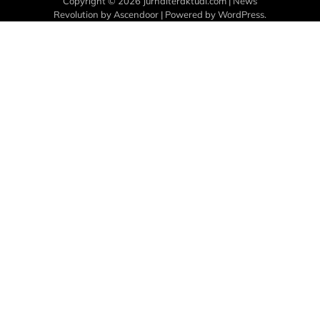
Copyright © 2026
Jurnalteraktual.com
| News
Revolution by
Ascendoor
| Powered by
WordPress
.