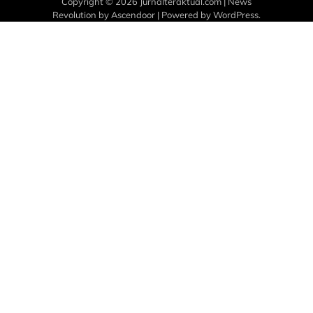
Copyright © 2026
Jurnalteraktual.com
| News
Revolution by
Ascendoor
| Powered by
WordPress
.