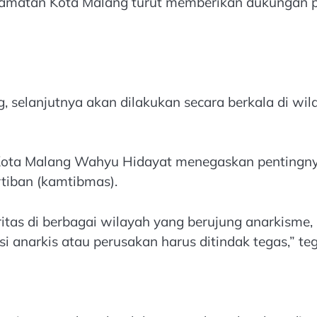
ecamatan Kota Malang turut memberikan dukungan pe
g, selanjutnya akan dilakukan secara berkala di wil
i Kota Malang Wahyu Hidayat menegaskan pentingny
tiban (kamtibmas).
daritas di berbagai wilayah yang berujung anarkism
i anarkis atau perusakan harus ditindak tegas,” te