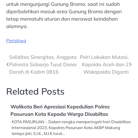
untuk mengunjungi Gunung Bromo, saat ini sudah
diperbolehkan masuk area Gunung Bromo dengan
tetap mematuhi aturan dan merawat keindahan
alamnya.
Peristiwa
Post
Soliditas Sinergitas, Anggota
Polri Lakukan Mutasi,
Polresta Sidoarjo Turut Donor
Kapolda Aceh dan 2
navigation
Darah di Kodim 0816
Wakapolda Diganti
Related Posts
Walikota Beri Apresiasi Kepedulian Polres
Pasuruan Kota Kepada Warga Disabiltas
KOTA PASURUAN – Dalam rangka memperingati hari Disabilitas
Internasional 2023, Kapolres Pasuruan Kota AKBP Makung
Ismoyo Jati, S.I.K., M.I.K turut…