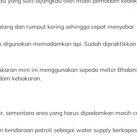
okasi yang sulit dijangkau oleh mobil pemadam keba
ilalang dan rumput kering sehingga cepat menyebar.
tuk digunakan memadamkan api. Sudah dipraktikka
aran mini ini menggunakan sepeda motor Bhabink
adam kebakaran.
ir, sementara area yang harus dipadamkan masih c
kendaraan patroli sebagai water supply berkapasit