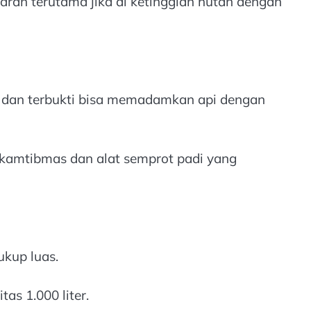
karan terutama jika di ketinggian hutan dengan
n dan terbukti bisa memadamkan api dengan
amtibmas dan alat semprot padi yang
ukup luas.
as 1.000 liter.