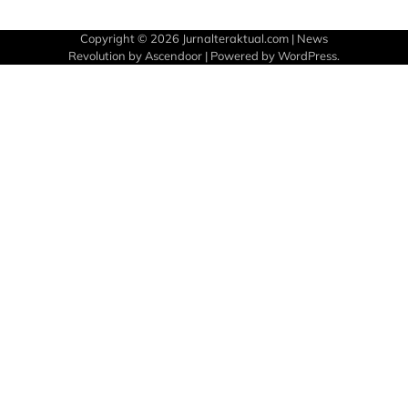
Copyright © 2026
Jurnalteraktual.com
| News
Revolution by
Ascendoor
| Powered by
WordPress
.