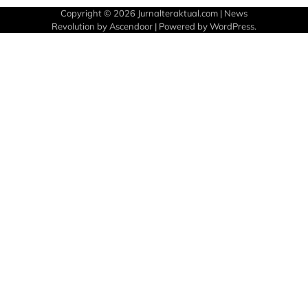
Copyright © 2026
Jurnalteraktual.com
| News
Revolution by
Ascendoor
| Powered by
WordPress
.