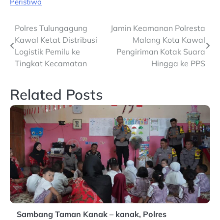
Peristiwa
Post
Polres Tulungagung
Jamin Keamanan Polresta
Kawal Ketat Distribusi
Malang Kota Kawal
navigation
Logistik Pemilu ke
Pengiriman Kotak Suara
Tingkat Kecamatan
Hingga ke PPS
Related Posts
Sambang Taman Kanak – kanak, Polres