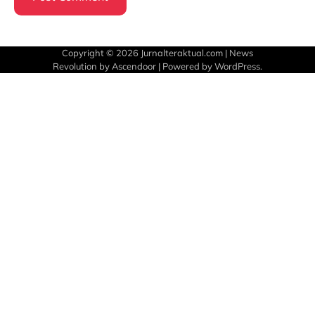
Copyright © 2026
Jurnalteraktual.com
| News
Revolution by
Ascendoor
| Powered by
WordPress
.