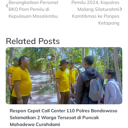
Berangkatkan Personel
Pemilu 2024, Kapolres
navigation
BKO Pam Pemilu di
Malang Silaturahmi
Kepulauan Masalembu
Kamtibmas ke Ponpes
Ketapang
Related Posts
Respon Cepat Call Center 110 Polres Bondowoso
Selamatkan 2 Warga Tersesat di Puncak
Mahadewa Curahdami